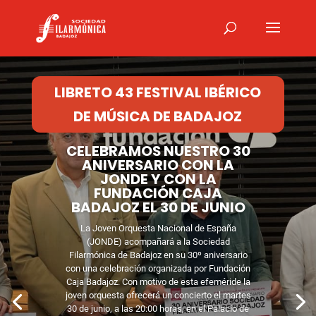
LIBRETO 43 FESTIVAL IBÉRICO
DE MÚSICA DE BADAJOZ
CELEBRAMOS NUESTRO 30
ANIVERSARIO CON LA
JONDE Y CON LA
FUNDACIÓN CAJA
BADAJOZ EL 30 DE JUNIO
La Joven Orquesta Nacional de España
(JONDE) acompañará a la Sociedad
Filarmónica de Badajoz en su 30º aniversario
con una celebración organizada por Fundación
Caja Badajoz. Con motivo de esta efeméride la
joven orquesta ofrecerá un concierto el martes
30 de junio, a las 20:00 horas, en el Palacio de